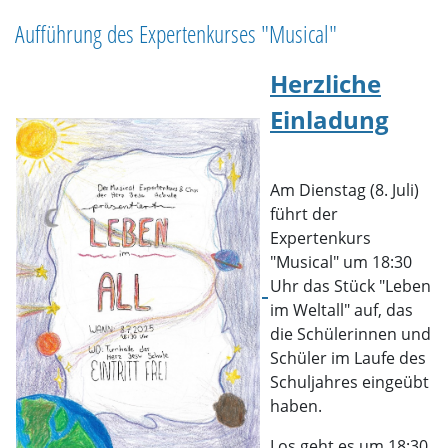
Aufführung des Expertenkurses "Musical"
Herzliche
Einladung
A
m Dienstag (8. Juli)
führt der
Expertenkurs
"Musical" um 18:30
Uhr das Stück "Leben
im Weltall" auf, das
die Schülerinnen und
Schüler im Laufe des
Schuljahres eingeübt
haben.
Los geht es um 18:30