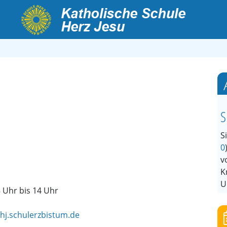
S
S
0
v
K
U
8 Uhr bis 14 Uhr
hj.schulerzbistum.de