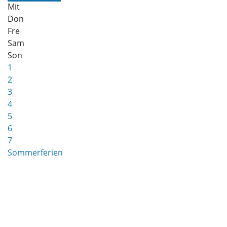
Mit
Don
Fre
Sam
Son
1
2
3
4
5
6
7
Sommerferien