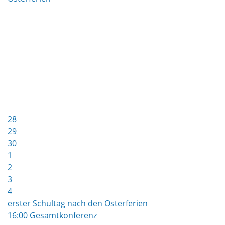
28
29
30
1
2
3
4
erster Schultag nach den Osterferien
16:00 Gesamtkonferenz